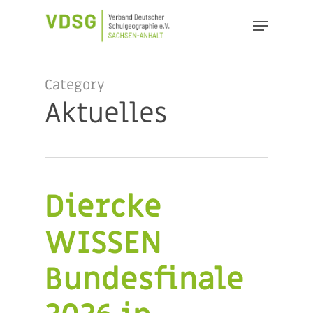
Skip
Menu
to
Close
main
Menu
content
Category
Aktuelles
Diercke
WISSEN
Bundesfinale