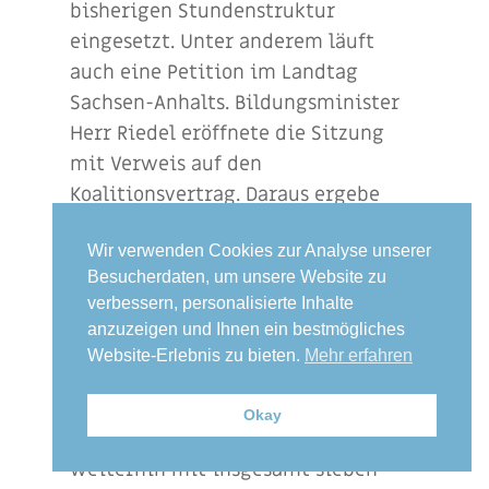
bisherigen Stundenstruktur
eingesetzt. Unter anderem läuft
auch eine Petition im Landtag
Sachsen-Anhalts. Bildungsminister
Herr Riedel eröffnete die Sitzung
mit Verweis auf den
Koalitionsvertrag. Daraus ergebe
sich der politische Auftrag,
Wir verwenden Cookies zur Analyse unserer
ökonomische Bildung an Schulen
Besucherdaten, um unsere Website zu
verbindlich zu stärken. Die
verbessern, personalisierte Inhalte
Einführung des Faches Wirtschaft
anzuzeigen und Ihnen ein bestmögliches
sei daher eine konsequente
Website-Erlebnis zu bieten.
Mehr erfahren
bildungspolitische Maßnahme.
Zugleich betonte der Minister, dass
Okay
Geographie in der Sekundarstufe I
weiterhin mit insgesamt sieben