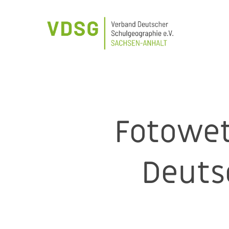
Skip
to
main
content
Fotowet
Deuts