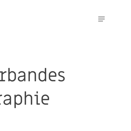
Menu
rbandes
raphie