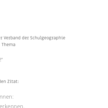
der Verband der Schulgeographie
m Thema
!“
en Zitat:
ennen:
 erkennen.