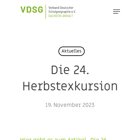
Skip
Menu
to
Close
main
Menu
content
Aktuelles
Die 24.
Herbstexkursion
19. November 2023