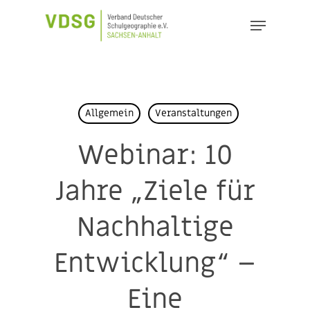
Skip
Menu
to
Close
main
Menu
content
Allgemein
Veranstaltungen
Webinar: 10
Jahre „Ziele für
Nachhaltige
Entwicklung“ –
Eine