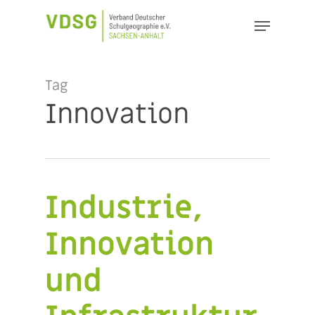
Skip
Menu
to
Close
main
Menu
content
Tag
Innovation
Industrie,
Innovation
und