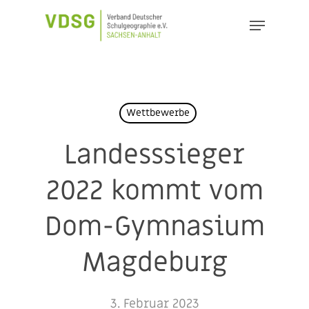
Skip
Menu
to
Close
main
Menu
content
Wettbewerbe
Landesssieger
2022 kommt vom
Dom-Gymnasium
Magdeburg
3. Februar 2023