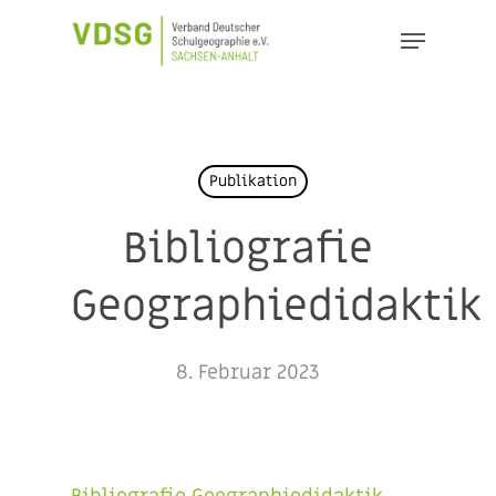
Skip
Menu
to
Close
main
Menu
content
Publikation
Bibliografie
Geographiedidaktik
8. Februar 2023