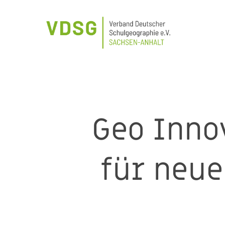
Skip
to
main
content
Geo Inno
für neue