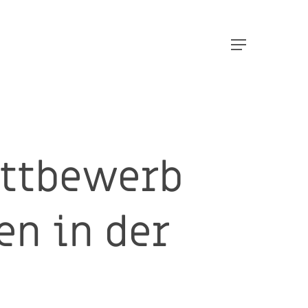
Menu
ettbewerb
en in der